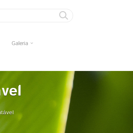
Galeria
ável
tável