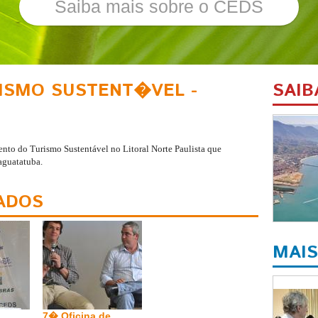
Saiba mais sobre o CEDS
RISMO SUSTENT�VEL -
SAIB
to do Turismo Sustentável no Litoral Norte Paulista que
aguatatuba.
ADOS
MAIS
7� Oficina de