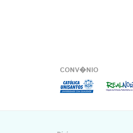
CONV�NIO