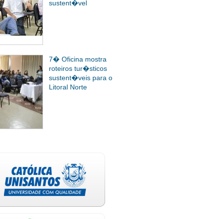
sustent�vel
7� Oficina mostra
roteiros tur�sticos
sustent�veis para o
Litoral Norte