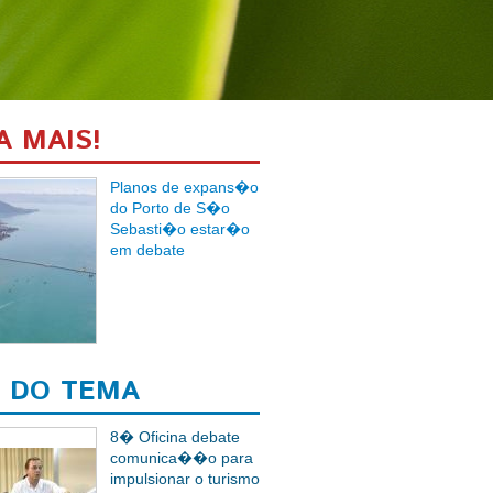
A MAIS!
Planos de expans�o
do Porto de S�o
Sebasti�o estar�o
em debate
 DO TEMA
8� Oficina debate
comunica��o para
impulsionar o turismo