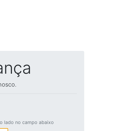
ança
nosco.
ao lado no campo abaixo