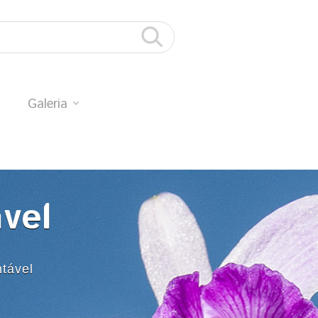
Galeria
ável
tável