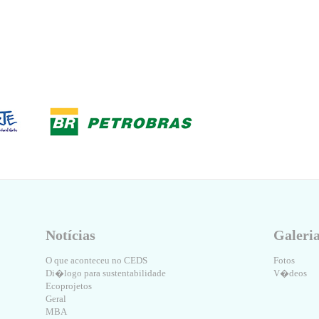
Notícias
Galeri
O que aconteceu no CEDS
Fotos
Di�logo para sustentabilidade
V�deos
Ecoprojetos
Geral
MBA