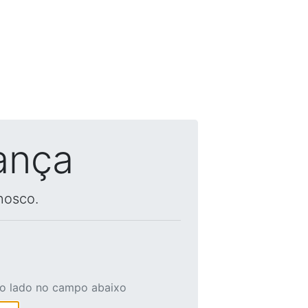
ança
nosco.
ao lado no campo abaixo