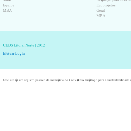
Equipe
Ecoprojetos
MBA
Geral
MBA
CEDS
Litoral Norte | 2012
Efetuar Login
Esse site � um registro passivo da mem�ria do Conv�nio Di�logo para a Sustentabilidade q