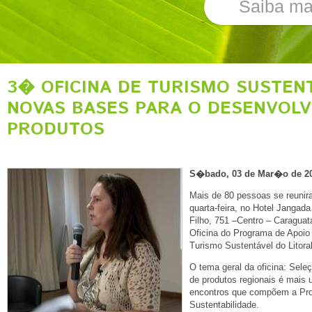
Saiba ma
3� OFICINA DE TURISMO SUSTEN
NOVAS BASES PARA O DESENVOL
PRODUTOS
S�bado, 03 de Mar�o de 2
Mais de 80 pessoas se reunira
quarta-feira, no Hotel Jangada
Filho, 751 –Centro – Caraguata
Oficina do Programa de Apoio
Turismo Sustentável do Litora
O tema geral da oficina: Seleç
de produtos regionais é mais 
encontros que compõem a Pro
Sustentabilidade.