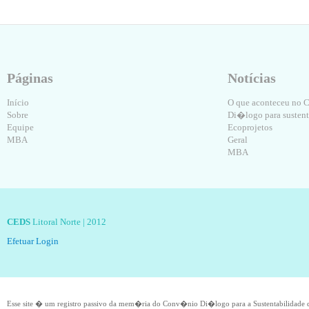
Páginas
Notícias
Início
O que aconteceu no
Sobre
Di�logo para sustent
Equipe
Ecoprojetos
MBA
Geral
MBA
CEDS
Litoral Norte | 2012
Efetuar Login
Esse site � um registro passivo da mem�ria do Conv�nio Di�logo para a Sustentabilidade q